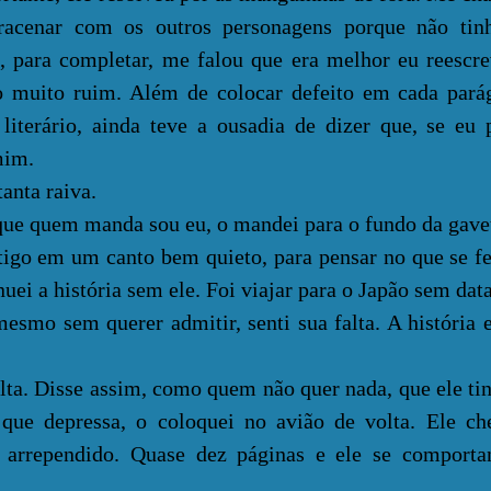
tracenar com os outros personagens porque não tin
 para completar, me falou que era melhor eu reescre
do muito ruim. Além de colocar defeito em cada par
literário, ainda teve a ousadia de dizer que, se eu p
mim.
ta raiva.
 quem manda sou eu, o mandei para o fundo da gave
tigo em um canto bem quieto, para pensar no que se f
uei a história sem ele. Foi viajar para o Japão sem data
 sem querer admitir, senti sua falta. A história e
. Disse assim, como quem não quer nada, que ele ti
 que depressa, o coloquei no avião de volta. Ele c
e arrependido. Quase dez páginas e ele se compor