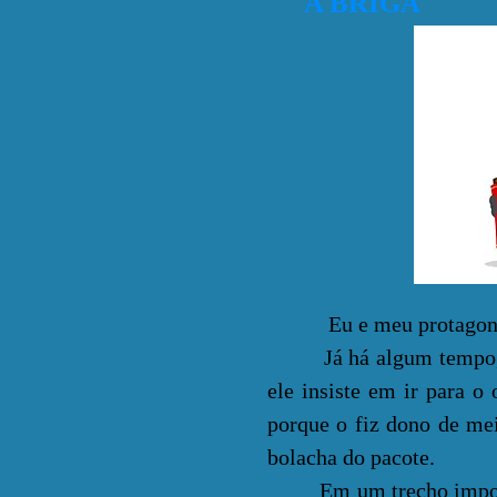
A BRIGA
Eu e meu protagonis
Já há algum tempo, ele
ele insiste em ir para o
porque o fiz dono de mei
bolacha do pacote.
Em um trecho important