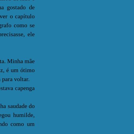
ha gostado de
ver o capítulo
ágrafo como se
recisasse, ele
ta. Minha mãe
ez, é um ótimo
 para voltar.
stava capenga
nha saudade do
hegou humilde,
tando como um