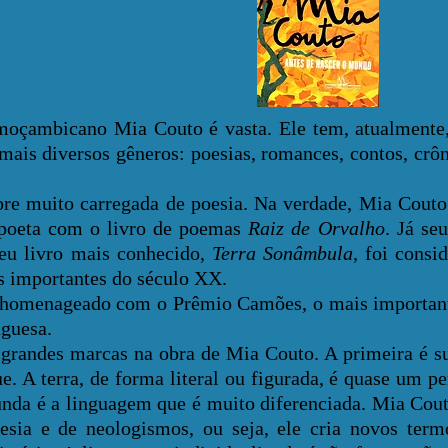
bicano Mia Couto é vasta. Ele tem, atualmente,
 mais diversos gêneros: poesias, romances, contos, crôn
uito carregada de poesia. Na verdade, Mia Cout
o poeta com o livro de poemas
Raiz de Orvalho
. Já se
seu livro mais conhecido,
Terra Sonâmbula
, foi cons
is importantes do século XX.
homenageado com o Prêmio Camões, o mais importan
uguesa.
des marcas na obra de Mia Couto. A primeira é su
. A terra, de forma literal ou figurada, é quase um 
unda é a linguagem que é muito diferenciada. Mia Cou
sia e de neologismos, ou seja, ele cria novos term