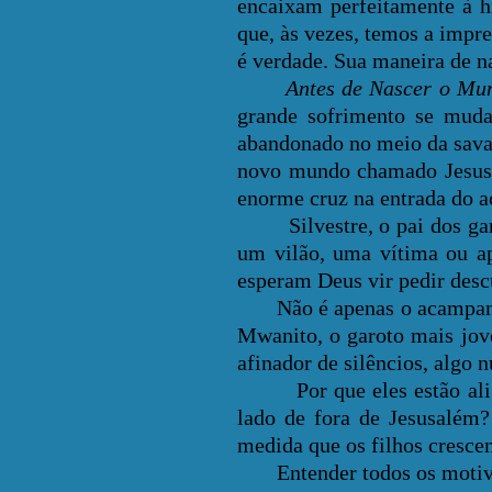
encaixam perfeitamente à hi
que, às vezes, temos a impr
é verdade. Sua maneira de n
Antes de Nascer o Mu
grande sofrimento se mud
abandonado no meio da sava
novo mundo chamado Jesusal
enorme cruz na entrada do 
Silvestre, o pai dos garot
um vilão, uma vítima ou a
esperam Deus vir pedir desc
Não é apenas o acampament
Mwanito, o garoto mais jov
afinador de silêncios, algo 
Por que eles estão ali? 
lado de fora de Jesusalém?
medida que os filhos cresce
Entender todos os motivos 