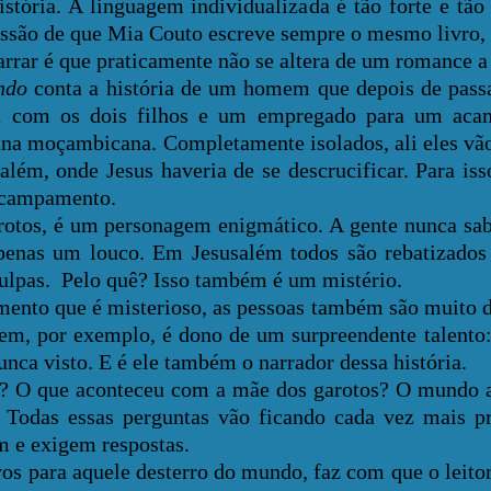
stória. A linguagem individualizada é tão forte e tão
essão de que Mia Couto escreve sempre o mesmo livro,
arrar é que praticamente não se altera de um romance a
ndo
conta a história de um homem que depois de pass
a com os dois filhos e um empregado para um ac
na moçambicana. Completamente isolados, ali eles vão
ém, onde Jesus haveria de se descrucificar. Para iss
acampamento.
os, é um personagem enigmático. A gente nunca sabe
penas um louco. Em Jesusalém todos são rebatizados
ulpas. Pelo quê? Isso também é um mistério.
o que é misterioso, as pessoas também são muito di
em, por exemplo, é dono de um surpreendente talento:
nunca visto. E é ele também o narrador dessa história.
O que aconteceu com a mãe dos garotos? O mundo 
 Todas essas perguntas vão ficando cada vez mais pr
m e exigem respostas.
para aquele desterro do mundo, faz com que o leito