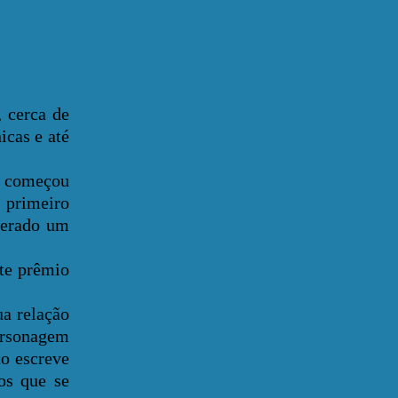
 cerca de
icas e até
o começou
u primeiro
iderado um
te prêmio
a relação
personagem
to escreve
os que se