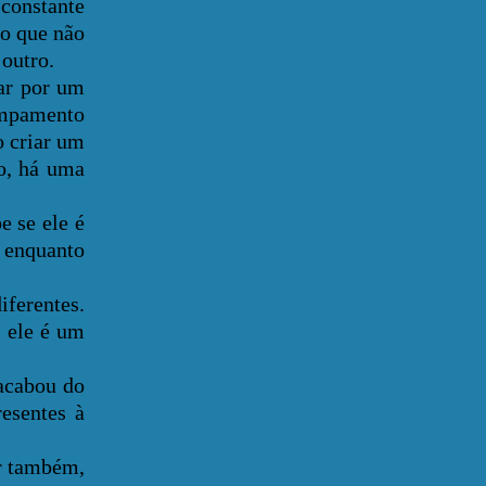
 constante
 o que não
 outro.
ar por um
ampamento
 criar um
o, há uma
 se ele é
 enquanto
ferentes.
 ele é um
acabou do
esentes à
r também,