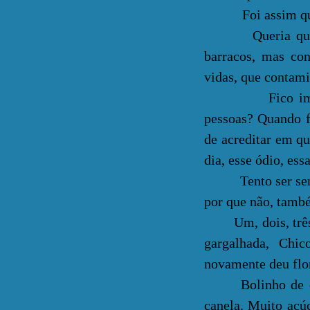
Foi assim que a
Queria que a ch
barracos, mas con
vidas, que contami
Fico imensamen
pessoas? Quando f
de acreditar em qu
dia, esse ódio, es
Tento ser sensata
por que não, també
Um, dois, três...
gargalhada, Chi
novamente deu flo
Bolinho de chuva
canela. Muito açú