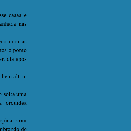
se casas e
ranhada nas
eu com as
tas a ponto
er, dia após
 bem alto e
o solta uma
a orquídea
açúcar com
embrando de