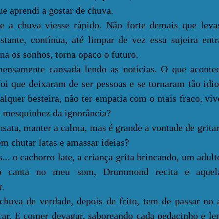
prendi a gostar de chuva.
uva viesse rápido. Não forte demais que levas
stante, contínua, até limpar de vez essa sujeira ent
na os sonhos, torna opaco o futuro.
te cansada lendo as notícias. O que acontec
oi que deixaram de ser pessoas e se tornaram tão idio
alquer besteira, não ter empatia com o mais fraco, viv
sa mesquinhez da ignorância?
, manter a calma, mas é grande a vontade de gritar
m chutar latas e amassar ideias?
 o cachorro late, a criança grita brincando, um adult
co canta no meu som, Drummond recita e aquel
r.
 de verdade, depois de frito, tem de passar no 
car. E comer devagar, saboreando cada pedacinho e l