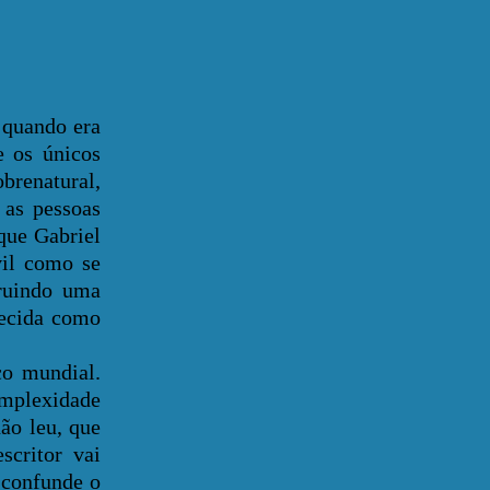
quando era
e os únicos
brenatural,
 as pessoas
 que Gabriel
vil como se
truindo uma
hecida como
co mundial.
omplexidade
ão leu, que
scritor vai
 confunde o