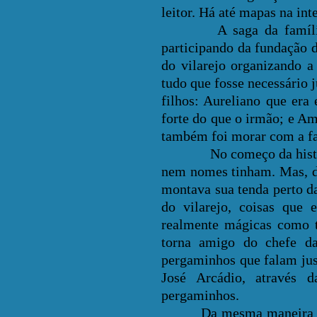
leitor. Há até mapas na int
A saga da família com
participando da fundação 
do vilarejo organizando a
tudo que fosse necessário j
filhos: Aureliano que era
forte do que o irmão; e Am
também foi morar com a fa
No começo da história, o
nem nomes tinham. Mas, d
montava sua tenda perto da
do vilarejo, coisas que
realmente mágicas como t
torna amigo do chefe da
pergaminhos que falam just
José Arcádio, através d
pergaminhos.
Da mesma maneira que os