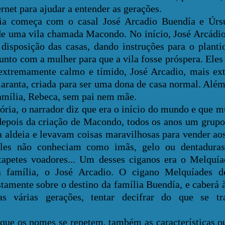
ernet para ajudar a entender as gerações.
eça com o casal José Arcadio Buendía e Úrsul
de uma vila chamada Macondo. No início, José Arcádio 
 disposição das casas, dando instruções para o planti
unto com a mulher para que a vila fosse próspera. Eles 
 extremamente calmo e tímido, José Arcadio, mais ext
aranta, criada para ser uma dona de casa normal. Além
mília, Rebeca, sem pai nem mãe.
 narrador diz que era o início do mundo e que mu
epois da criação de Macondo, todos os anos um grupo
 aldeia e levavam coisas maravilhosas para vender aos
 eles não conheciam como imãs, gelo ou dentaduras
apetes voadores... Um desses ciganos era o Melquía
 família, o José Arcadio. O cigano Melquíades de
amente sobre o destino da família Buendía, e caberá à
as várias gerações, tentar decifrar do que se tr
 nomes se repetem, também as características ou 