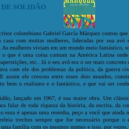
 DE SOLIDÃO
or colombiano Gabriel García Márquez contou que 
a casa com muitas mulheres, lideradas por sua avó 
. As mulheres viviam em um mundo meio fantástico, so
l, o que é uma coisa comum na América Latina onde
uperstições, etc.. Já o seu avô era o ser mais concreto
ava com ele dos problemas da política, da guerra ci
 E assim ele cresceu entre esses dois mundos, cons
ito bem o realismo e o fantástico, e que vai ser con
idão
, lançado em 1967, é sua maior obra. Um clássi
a falar de toda riqueza da história, da escrita, da c
 essa é apenas uma resenha, peço a você que ainda n
releia trechos sempre que for necessário porque o e
 uma família com os mesmos nomes e isso, por vezes,