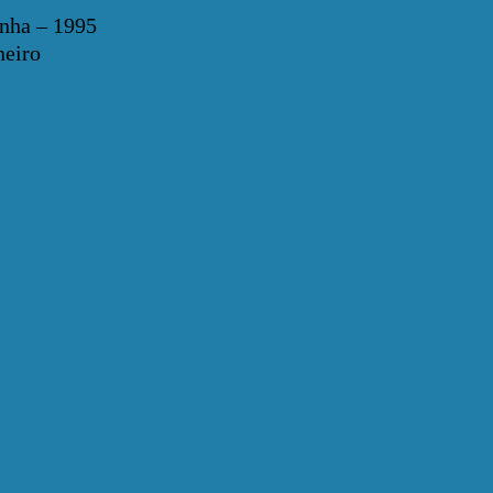
enha – 1995
neiro