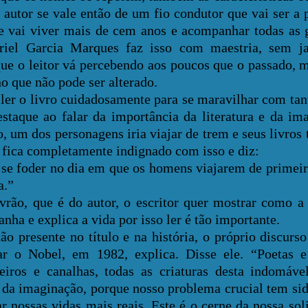
 autor se vale então de um fio condutor que vai ser a
ue vai viver mais de cem anos e acompanhar todas as 
iel Garcia Marques faz isso com maestria, sem ja
que o leitor vá percebendo aos poucos que o passado,
o que não pode ser alterado.
o livro cuidadosamente para se maravilhar com tant
taque ao falar da importância da literatura e da im
, um dos personagens iria viajar de trem e seus livros 
 fica completamente indignado com isso e diz:
se foder no dia em que os homens viajarem de primeira
a.”
e é do autor, o escritor quer mostrar como a li
ha e explica a vida por isso ler é tão importante.
sente no título e na história, o próprio discurso
r o Nobel, em 1982, explica. Disse ele. “Poetas e
eiros e canalhas, todas as criaturas desta indomável
da imaginação, porque nosso problema crucial tem sido
r nossas vidas mais reais. Este é o cerne da nossa sol