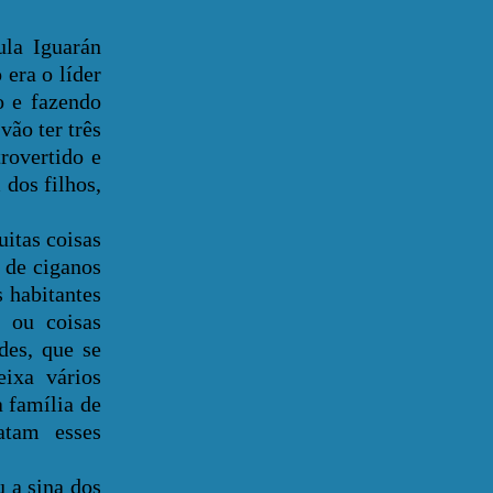
a Iguarán
era o líder
o e fazendo
vão ter três
rovertido e
 dos filhos,
itas coisas
 de ciganos
 habitantes
 ou coisas
des, que se
ixa vários
 família de
atam esses
a sina dos