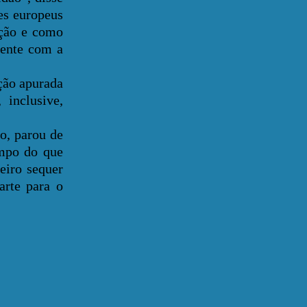
es europeus
ação e como
mente com a
ção apurada
inclusive,
, parou de
empo do que
eiro sequer
arte para o