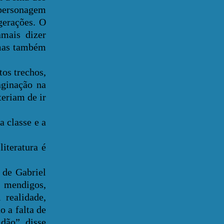
 personagem
gerações. O
mais dizer
 mas também
os trechos,
aginação na
teriam de ir
 classe e a
teratura é
 de Gabriel
 mendigos,
 realidade,
 a falta de
idão”, disse