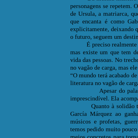
personagens se repetem. O
de Ursula, a matriarca, q
que encanta é como Gabr
explicitamente, deixando 
o futuro, seguem um destin
É preciso realmente ler 
mas existe um que tem des
vida das pessoas. No trecho
no vagão de carga, mas ele
“O mundo terá acabado de 
literatura no vagão de carg
Apesar do palavrão, qu
imprescindível. Ela acompan
Quanto à solidão tão pre
García Márquez ao ganha
músicos e profetas, guerr
temos pedido muito pouco 
meios concretos para torna