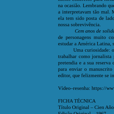
na ocasião. Lembrando que
a interpretavam tão mal.
ela tem sido posta de lad
nossa sobrevivência.
Cem anos de solid
de personagens muito co
estudar a América Latina, 
Uma curiosidade: o escr
trabalhar como jornalist
pretendia e a sua reserva
para enviar o manuscrito 
editor, que felizmente se i
Vídeo–resenha:
https://w
FICHA TÉCNICA
Título Original – Cien Año
Edição Original – 1967