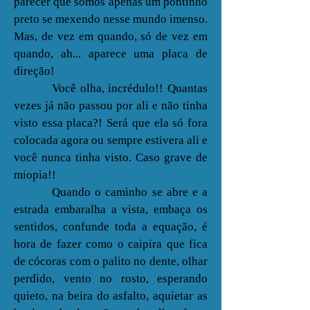
parecer que somos apenas um pontinho
preto se mexendo nesse mundo imenso.
Mas, de vez em quando, só de vez em
quando, ah... aparece uma placa de
direção!
Você olha, incrédulo!! Quantas
vezes já não passou por ali e não tinha
visto essa placa?! Será que ela só fora
colocada agora ou sempre estivera ali e
você nunca tinha visto. Caso grave de
miopia!!
Quando o caminho se abre e a
estrada embaralha a vista, embaça os
sentidos, confunde toda a equação, é
hora de fazer como o caipira que fica
de cócoras com o palito no dente, olhar
perdido, vento no rosto, esperando
quieto, na beira do asfalto, aquietar as