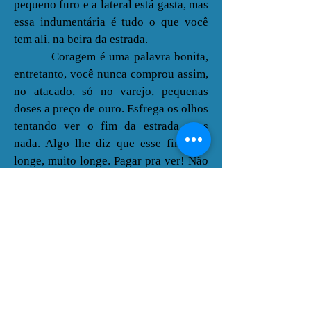
pequeno furo e a lateral está gasta, mas
essa indumentária é tudo o que você
tem ali, na beira da estrada.
Coragem é uma palavra bonita,
entretanto, você nunca comprou assim,
no atacado, só no varejo, pequenas
doses a preço de ouro. Esfrega os olhos
tentando ver o fim da estrada, mas
nada. Algo lhe diz que esse fim está
longe, muito longe. Pagar pra ver! Não
dá para adiar mais. Saca seus tesouros
e entrega resoluto. Começa a
caminhada!
SP 10/01/23