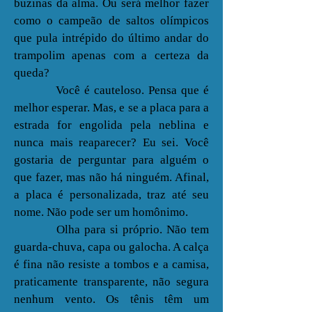
buzinas da alma. Ou será melhor fazer
como o campeão de saltos olímpicos
que pula intrépido do último andar do
trampolim apenas com a certeza da
queda?
Você é cauteloso. Pensa que é
melhor esperar. Mas, e se a placa para a
estrada for engolida pela neblina e
nunca mais reaparecer? Eu sei. Você
gostaria de perguntar para alguém o
que fazer, mas não há ninguém. Afinal,
a placa é personalizada, traz até seu
nome. Não pode ser um homônimo.
Olha para si próprio. Não tem
guarda-chuva, capa ou galocha. A calça
é fina não resiste a tombos e a camisa,
praticamente transparente, não segura
nenhum vento. Os tênis têm um