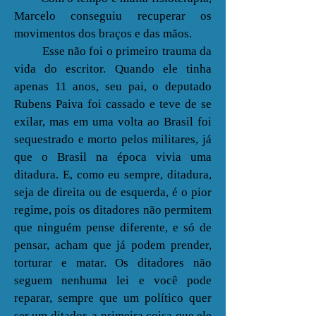
Marcelo conseguiu recuperar os
movimentos dos braços e das mãos.
Esse não foi o primeiro trauma da
vida do escritor. Quando ele tinha
apenas 11 anos, seu pai, o deputado
Rubens Paiva foi cassado e teve de se
exilar, mas em uma volta ao Brasil foi
sequestrado e morto pelos militares, já
que o Brasil na época vivia uma
ditadura. E, como eu sempre, ditadura,
seja de direita ou de esquerda, é o pior
regime, pois os ditadores não permitem
que ninguém pense diferente, e só de
pensar, acham que já podem prender,
torturar e matar. Os ditadores não
seguem nenhuma lei e você pode
reparar, sempre que um político quer
ser um ditador, a primeira coisa que ele