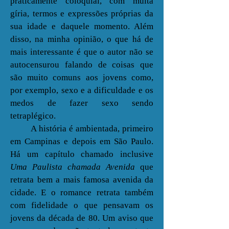
praticamente coloquial, com muita
gíria, termos e expressões próprias da
sua idade e daquele momento. Além
disso, na minha opinião, o que há de
mais interessante é que o autor não se
autocensurou falando de coisas que
são muito comuns aos jovens como,
por exemplo, sexo e a dificuldade e os
medos de fazer sexo sendo
tetraplégico.
A história é ambientada, primeiro
em Campinas e depois em São Paulo.
Há um capítulo chamado inclusive
Uma Paulista chamada Avenida
que
retrata bem a mais famosa avenida da
cidade. E o romance retrata também
com fidelidade o que pensavam os
jovens da década de 80. Um aviso que