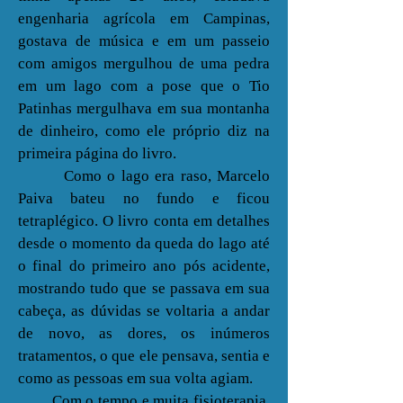
engenharia agrícola em Campinas,
gostava de música e em um passeio
com amigos mergulhou de uma pedra
em um lago com a pose que o Tio
Patinhas mergulhava em sua montanha
de dinheiro, como ele próprio diz na
primeira página do livro.
Como o lago era raso, Marcelo
Paiva bateu no fundo e ficou
tetraplégico. O livro conta em detalhes
desde o momento da queda do lago até
o final do primeiro ano pós acidente,
mostrando tudo que se passava em sua
cabeça, as dúvidas se voltaria a andar
de novo, as dores, os inúmeros
tratamentos, o que ele pensava, sentia e
como as pessoas em sua volta agiam.
Com o tempo e muita fisioterapia,