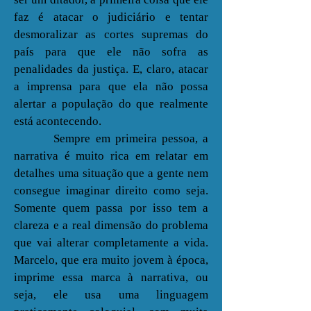
faz é atacar o judiciário e tentar
desmoralizar as cortes supremas do
país para que ele não sofra as
penalidades da justiça. E, claro, atacar
a imprensa para que ela não possa
alertar a população do que realmente
está acontecendo.
Sempre em primeira pessoa, a
narrativa é muito rica em relatar em
detalhes uma situação que a gente nem
consegue imaginar direito como seja.
Somente quem passa por isso tem a
clareza e a real dimensão do problema
que vai alterar completamente a vida.
Marcelo, que era muito jovem à época,
imprime essa marca à narrativa, ou
seja, ele usa uma linguagem