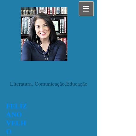
Miriam Bevilacqua
Literatura, Comunicação,Educação
FELIZ
ANO
VELH
O