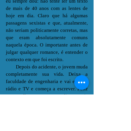
eu sempre dou: não tente ler um texto
de mais de 40 anos com as lentes de
hoje em dia. Claro que há algumas
passagens sexistas e que, atualmente,
não seriam politicamente corretas, mas
que eram absolutamente comuns
naquela época. O importante antes de
julgar qualquer romance, é entender o
contexto em que foi escrito.
Depois do acidente, o jovem muda
completamente sua vida. Deixa a
faculdade de engenharia e vai estudar
rádio e TV e começa a escrever.
Feliz
Ano Velho
tornou-se o livro mais
vendido da década de 80 no Brasil e
até hoje é bastante comemorado.
Marcelo Rubens Paiva continua
escrevendo. É dramaturgo, roteirista,