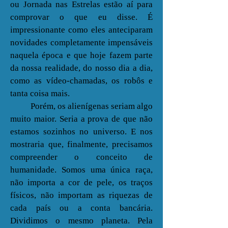
ou Jornada nas Estrelas estão aí para
comprovar o que eu disse. É
impressionante como eles anteciparam
novidades completamente impensáveis
naquela época e que hoje fazem parte
da nossa realidade, do nosso dia a dia,
como as vídeo-chamadas, os robôs e
tanta coisa mais.
Porém, os alienígenas seriam algo
muito maior. Seria a prova de que não
estamos sozinhos no universo. E nos
mostraria que, finalmente, precisamos
compreender o conceito de
humanidade. Somos uma única raça,
não importa a cor de pele, os traços
físicos, não importam as riquezas de
cada país ou a conta bancária.
Dividimos o mesmo planeta. Pela