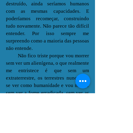
destruído, ainda seríamos humanos
com as mesmas capacidades. E
poderíamos recomeçar, construindo
tudo novamente. Não parece tão difícil
entender. Por isso sempre me
surpreendo como a maioria das pessoas
não entende.
Não fico triste porque vou morrer
sem ver um alienígena, o que realmente
me entristece é que sem um
extraterrestre, os terrestres nunca vão
se ver como humanidade e vou morrer
sem ver a fome erradicada, sem ver as
pessoas se ajudando sem querer
dominá-las, sem ver uma humanidade
coesa e mais humana, se é que isso é
possível.
SP 23/06/2026