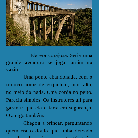
O SALTO
Ela era corajosa. Seria uma
grande aventura se jogar assim no
vazio.
Uma ponte abandonada, com o
irônico nome de esqueleto, bem alta,
no meio do nada. Uma corda no peito.
Parecia simples. Os instrutores ali para
garantir que ela estaria em segurança.
O amigo também.
Chegou a brincar, perguntando
quem era o doido que tinha deixado