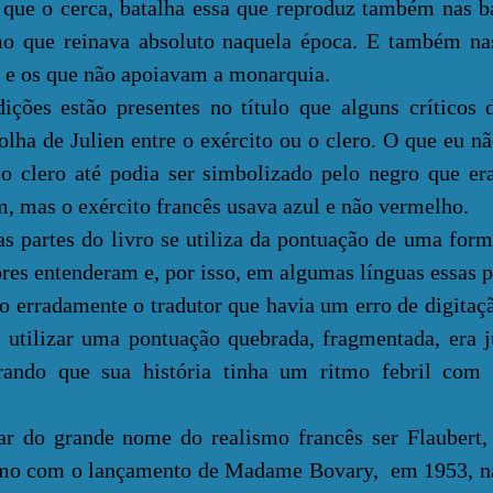
 que o cerca, batalha essa que reproduz também nas b
o que reinava absoluto naquela época. E também nas
 e os que não apoiavam a monarquia.
s estão presentes no título que alguns críticos 
olha de Julien entre o exército ou o clero. O que eu nã
o clero até podia ser simbolizado pelo negro que er
m, mas o exército francês usava azul e não vermelho.
es do livro se utiliza da pontuação de uma forma
ores entenderam e, por isso, em algumas línguas essas 
o erradamente o tradutor que havia um erro de digitaç
o utilizar uma pontuação quebrada, fragmentada, era 
strando que sua história tinha um ritmo febril com
 grande nome do realismo francês ser Flaubert,
lismo com o lançamento de Madame Bovary, em 1953, n