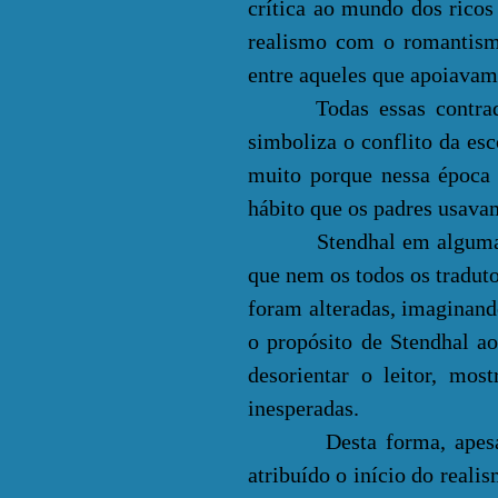
crítica ao mundo dos ricos
realismo com o romantism
entre aqueles que apoiavam
Todas essas contradiçõe
simboliza o conflito da esc
muito porque nessa época 
hábito que os padres usava
Stendhal em algumas part
que nem os todos os tradut
foram alteradas, imaginand
o propósito de Stendhal a
desorientar o leitor, mo
inesperadas.
Desta forma, apesar do
atribuído o início do rea