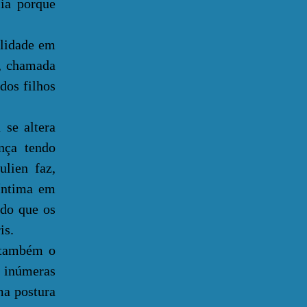
lia porque
lidade em
e, chamada
dos filhos
se altera
nça tendo
ulien faz,
 íntima em
 do que os
is.
 também o
á inúmeras
ma postura