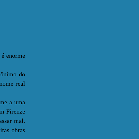
a é enorme
ônimo do
 nome real
ome a uma
em Firenze
assar mal.
itas obras