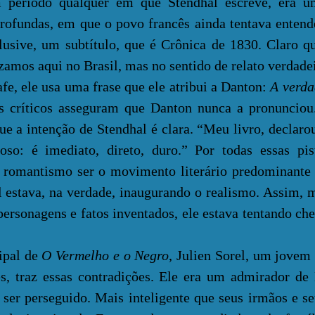
odo qualquer em que Stendhal escreve, era um
rofundas, em que o povo francês ainda tentava enten
lusive, um subtítulo, que é Crônica de 1830. Claro q
izamos aqui no Brasil, mas no sentido de relato verdade
ele usa uma frase que ele atribui a Danton:
A verda
s críticos asseguram que Danton nunca a pronunciou
ue a intenção de Stendhal é clara. “Meu livro, declaro
so: é imediato, direto, duro.” Por todas essas pi
 romantismo ser o movimento literário predominante
 estava, na verdade, inaugurando o realismo.
Assim, 
ersonagens e fatos inventados, ele estava tentando ch
pal de
O Vermelho e o Negro
, Julien Sorel, um jove
s, traz essas contradições. Ele era um admirador de
 ser perseguido. Mais inteligente que seus irmãos e se