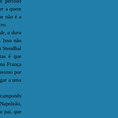
 período
der a quem
ue não é a
iro.
de, a dura
. Isso não
u Stendhal
stas é que
 na França
mesmo por
egar a uma
m camponês
 Napoleão,
u pai, que