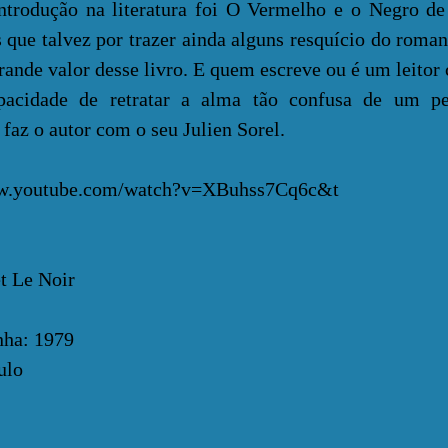
ntrodução na literatura foi O Vermelho e o Negro de
s que talvez por trazer ainda alguns resquício do roma
grande valor desse livro. E quem escreve ou é um leitor
apacidade de retratar a alma tão confusa de um p
az o autor com o seu Julien Sorel.
ww.youtube.com/watch?v=XBuhss7Cq6c&t
t Le Noir
nha: 1979
ulo