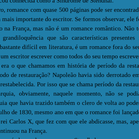
icou conhecida como a Síndrome de Stendhal.
ro
, romance com quase 500 páginas pode ser encontr
 mais importante do escritor. Se formos observar, ele f
o na França, mas não é um romance romântico. Não 
grandiloquência que são características presentes 
 bastante difícil em literatura, é um romance fora do se
 um escritor escrever como todos do seu tempo escrev
o que chamamos em história de período da resta
íodo de restauração? Napoleão havia sido derrotado e
 restabelecida. Por isso que se chama período da resta
arquia, obviamente, naquele momento, não se podi
uia que havia trazido também o clero de volta ao pod
julho de 1830, mesmo ano em que o romance foi lançad
 rei Carlos X, que fez com que ele abdicasse, mas, ape
ontinuou na França.