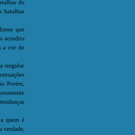
atalhas do
 batalhas
dizem que
o acredito
a a cor do
 singular
pontuações
ão. Porém,
justamente
 mudanças
 a quem é
a verdade,