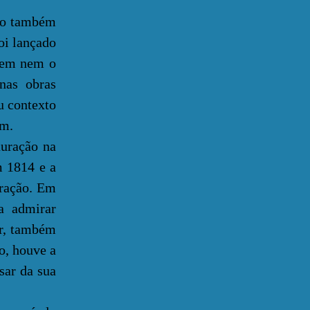
ado também
oi lançado
tem nem o
nas obras
u contexto
em.
uração na
m 1814 e a
uração. Em
a admirar
er, também
o, houve a
sar da sua