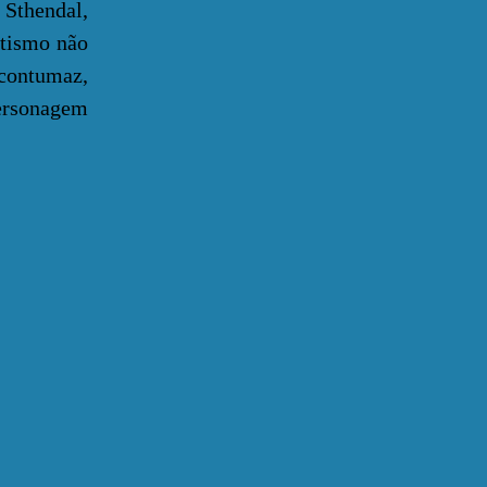
 Sthendal,
ntismo não
 contumaz,
ersonagem