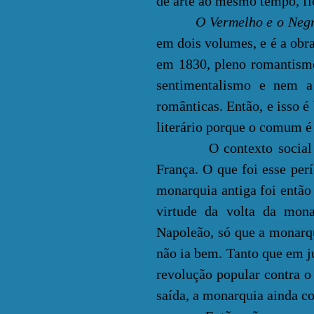
de arte ao mesmo tempo, f
O Vermelho e o Neg
em dois volumes, e é a obra
em 1830, pleno romantism
sentimentalismo e nem a 
românticas. Então, e isso é
literário porque o comum é
O contexto social era 
França. O que foi esse per
monarquia antiga foi então
virtude da volta da mon
Napoleão, só que a monarq
não ia bem. Tanto que em 
revolução popular contra o
saída, a monarquia ainda c