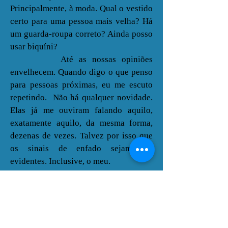
Principalmente, à moda. Qual o vestido
certo para uma pessoa mais velha? Há
um guarda-roupa correto? Ainda posso
usar biquíni?
Até as nossas opiniões
envelhecem. Quando digo o que penso
para pessoas próximas, eu me escuto
repetindo. Não há qualquer novidade.
Elas já me ouviram falando aquilo,
exatamente aquilo, da mesma forma,
dezenas de vezes. Talvez por isso que
os sinais de enfado sejam tão
evidentes. Inclusive, o meu.
Sou uma otimista de carteirinha e
sei que esse quase desânimo não vai
durar muito. É só uma constatação que
o tempo passou. Chega até a ser bonito
na sua longa e antiquada melancolia.