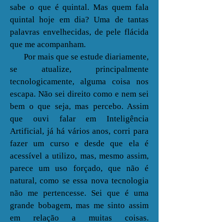
sabe o que é quintal. Mas quem fala
quintal hoje em dia? Uma de tantas
palavras envelhecidas, de pele flácida
que me acompanham.
Por mais que se estude diariamente,
se atualize, principalmente
tecnologicamente, alguma coisa nos
escapa. Não sei direito como e nem sei
bem o que seja, mas percebo. Assim
que ouvi falar em Inteligência
Artificial, já há vários anos, corri para
fazer um curso e desde que ela é
acessível a utilizo, mas, mesmo assim,
parece um uso forçado, que não é
natural, como se essa nova tecnologia
não me pertencesse. Sei que é uma
grande bobagem, mas me sinto assim
em relação a muitas coisas.