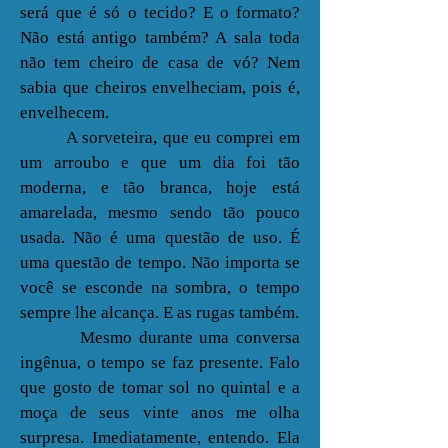
será que é só o tecido? E o formato?
Não está antigo também? A sala toda
não tem cheiro de casa de vó? Nem
sabia que cheiros envelheciam, pois é,
envelhecem.
A sorveteira, que eu comprei em
um arroubo e que um dia foi tão
moderna, e tão branca, hoje está
amarelada, mesmo sendo tão pouco
usada. Não é uma questão de uso. É
uma questão de tempo. Não importa se
você se esconde na sombra, o tempo
sempre lhe alcança. E as rugas também.
Mesmo durante uma conversa
ingênua, o tempo se faz presente. Falo
que gosto de tomar sol no quintal e a
moça de seus vinte anos me olha
surpresa. Imediatamente, entendo. Ela