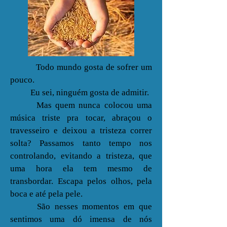
Todo mundo gosta de sofrer um
pouco.
Eu sei, ninguém gosta de admitir.
Mas quem nunca colocou uma
música triste pra tocar, abraçou o
travesseiro e deixou a tristeza correr
solta? Passamos tanto tempo nos
controlando, evitando a tristeza, que
uma hora ela tem mesmo de
transbordar. Escapa pelos olhos, pela
boca e até pela pele.
São nesses momentos em que
sentimos uma dó imensa de nós