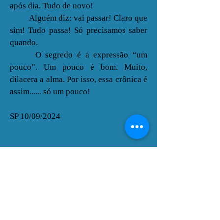
após dia. Tudo de novo!
Alguém diz: vai passar! Claro que
sim! Tudo passa! Só precisamos saber
quando.
O segredo é a expressão “um
pouco”. Um pouco é bom. Muito,
dilacera a alma. Por isso, essa crônica é
assim...... só um pouco!
SP 10/09/2024