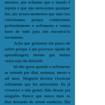
mesmos, que achamos que o mundo é
injusto e que não merecemos qualquer
dor, são nesses momentos que mais nos
valorizamos porque conhecemos
profundamente o sofrimento e vamos
fazer de tudo para não encontrá-lo
novamente.
Acho que gostamos um pouco de
sofrer porque é um processo rápido de
aprendizagem, mesmo que muitas
vezes seja tão dolorido
Só não gosto quando o sofrimento
se estende por dias, semanas, meses e
até anos. Ninguém deveria vivenciar
sofrimento que faz aniversário. Eu já
vivenciei e não gostei. Não desejo pra
ninguém. Parece que nunca mais os
dias deixarão de serem sombrios. Dia