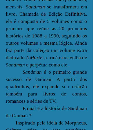
mensais,
Sandman
se transformou em
livro. Chamada de Edição Definitiva,
ela é composta de 5 volumes como o
primeiro que reúne as 20 primeiras
histórias de 1988 a 1990, seguindo os
outros volumes a mesma lógica. Ainda
faz parte da coleção um volume extra
dedicado
A Morte
, a irmã mais velha de
Sandman
e perpétua como ele.
Sandman
é o primeiro grande
sucesso de Gaiman. A partir dos
quadrinhos, ele expande sua criação
também para livros de contos,
romances e séries de TV.
E qual é a história de Sandman
de Gaiman ?
Inspirado pela ideia de Morpheus,