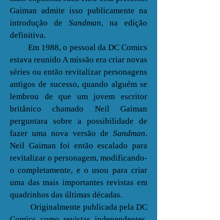
Gaiman admite isso publicamente na
introdução de
Sandman
, na edição
definitiva.
Em 1988, o pessoal da DC Comics
estava reunido A missão era criar novas
séries ou então revitalizar personagens
antigos de sucesso, quando alguém se
lembrou de que um jovem escritor
britânico chamado Neil Gaiman
perguntara sobre a possibilidade de
fazer uma nova versão de
Sandman
.
Neil Gaiman foi então escalado para
revitalizar o personagem, modificando-
o completamente, e o usou para criar
uma das mais importantes revistas em
quadrinhos das últimas décadas.
Originalmente publicada pela DC
Comics como revistas independentes,