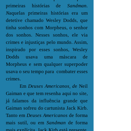
primeiras histórias de
Sandman.
N
aquelas primeiras histórias era um
detetive chamado Wesley Dodds, que
tinha sonhos com Morpheus, o senhor
dos sonhos. Nesses sonhos, ele via
crimes e injustiças pelo mundo. Assim,
inspirado por esses sonhos, Wesley
Dodds usava uma máscara de
Morpheus e sem qualquer superpoder
usava o seu tempo para combater esses
crimes.
Em
Deuses Americanos, d
e Neil
Gaiman e
que tem resenha aqui no site,
já falamos da influência grande que
Gaiman sofreu do cartunista Jack Kirb.
Tanto em
Deuses Americanos
de forma
mais sutil, ou em
Sandman
de forma
mais explícita, Jack Kirb está presente.