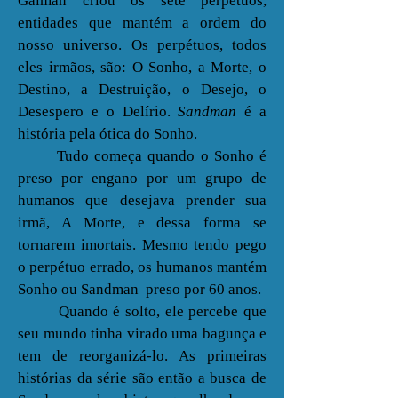
Gaiman criou os sete perpétuos,
entidades que mantém a ordem do
nosso universo. Os perpétuos, todos
eles irmãos, são: O Sonho, a Morte, o
Destino
, a
Destruição
, o
Desejo
, o
Desespero
e o
Delírio
.
Sandman
é a
história pela ótica do Sonho.
Tudo começa quando o Sonho é
preso por engano por um grupo de
humanos que desejava prender sua
irmã, A Morte, e dessa forma se
tornarem imortais. Mesmo tendo pego
o perpétuo errado, os humanos mantém
Sonho ou Sandman preso por 60 anos.
Quando é solto, ele percebe que
seu mundo tinha virado uma bagunça e
tem de reorganizá-lo. As primeiras
histórias da série são então a busca de