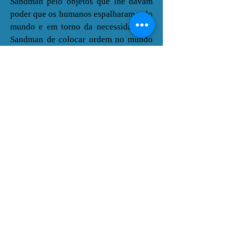
Sandman pelo objetos que lhe davam
poder que os humanos espalharam pelo
mundo e em torno da necessidade de
Sandman de colocar ordem no mundo
dos sonhos.
Uma curiosidade:
Sandman
foi a
primeira HQ a entrar na lista dos best-
sellers literários do
The New York
Times
. Por aí, já dá pra entender a sua
importância e qualidade.
Vídeo-resenha:
https://www.youtube.com/watch?
v=dwcqlPjGXBE
FICHA TÉCNICA
Título Original – Sandman
Edição Original – 1989