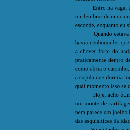
Entro na vaga, triun
me lembrar de uma amig
esconde, enquanto eu 
Quando estava grávid
havia nenhuma lei que
a chover forte do nad
praticamente dentro d
como abria o carrinho,
a caçula que dormia in
qual momento isso se 
Hoje, acho ótimo te
um monte de cartilage
nem parece um joelho 
das esquisitices da ida
Se eu tenho orgulho 