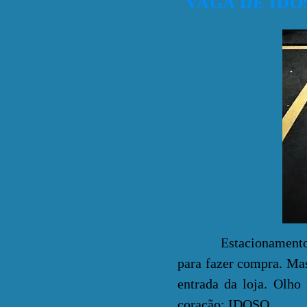
VAGA DE IDO
Estacionamento lotad
para fazer compra. Mas
entrada da loja. Olho
coração: IDOSO.