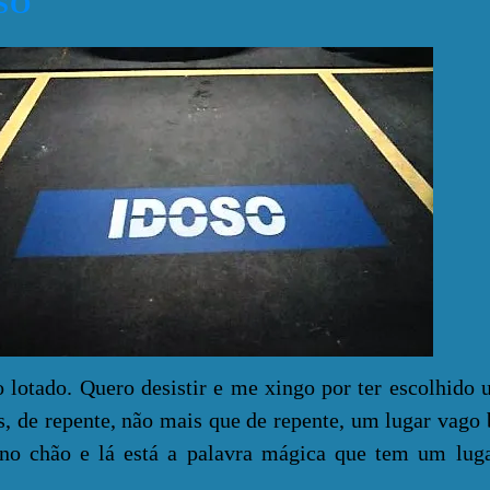
SO
o. Quero desistir e me xingo por ter escolhido u
, de repente, não mais que de repente, um lugar vago
 no chão e lá está a palavra mágica que tem um lug