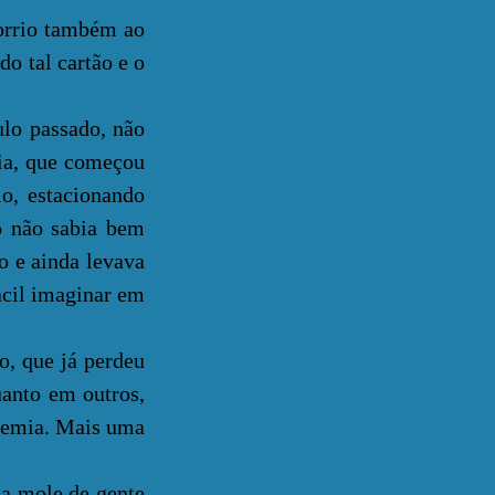
orrio também ao
o tal cartão e o
lo passado, não
ia, que começou
o, estacionando
o não sabia bem
o e ainda levava
ácil imaginar em
 que já perdeu
uanto em outros,
ademia. Mais uma
a mole de gente