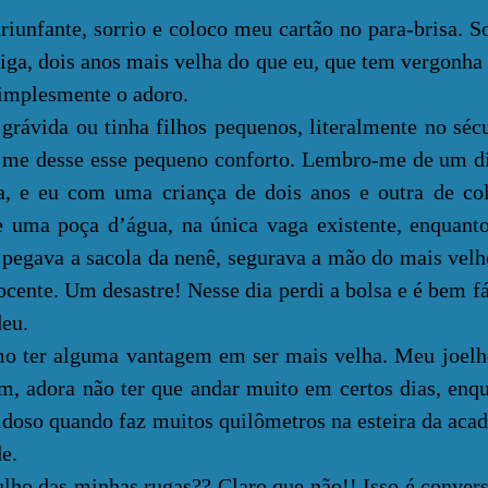
fante, sorrio e coloco meu cartão no para-brisa. S
a, dois anos mais velha do que eu, que tem vergonha d
simplesmente o adoro.
a ou tinha filhos pequenos, literalmente no sécu
 me desse esse pequeno conforto. Lembro-me de um d
a, e eu com uma criança de dois anos e outra de col
e uma poça d’água, na única vaga existente, enquant
 pegava a sacola da nenê, segurava a mão do mais velh
ocente. Um desastre! Nesse dia perdi a bolsa e é bem f
deu.
r alguma vantagem em ser mais velha. Meu joelho,
m, adora não ter que andar muito em certos dias, enq
idoso quando faz muitos quilômetros na esteira da ac
de.
das minhas rugas?? Claro que não!! Isso é convers